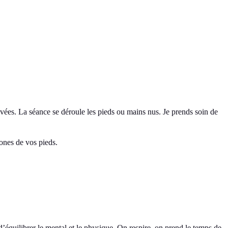
evées. La séance se déroule les pieds ou mains nus. Je prends soin de
zones de vos pieds.
’équilibrer le mental et le physique. On respire, on prend le temps de