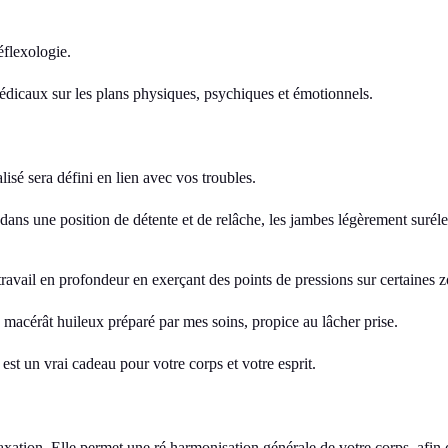
éflexologie.
icaux sur les plans physiques, psychiques et émotionnels.
isé sera défini en lien avec vos troubles.
 dans une position de détente et de relâche, les jambes légèrement surél
travail en profondeur en exerçant des points de pressions sur certaines 
macérât huileux préparé par mes soins, propice au lâcher prise.
est un vrai cadeau pour votre corps et votre esprit.
xation. Elle permet une ré harmonisation générale de votre corps, afin d