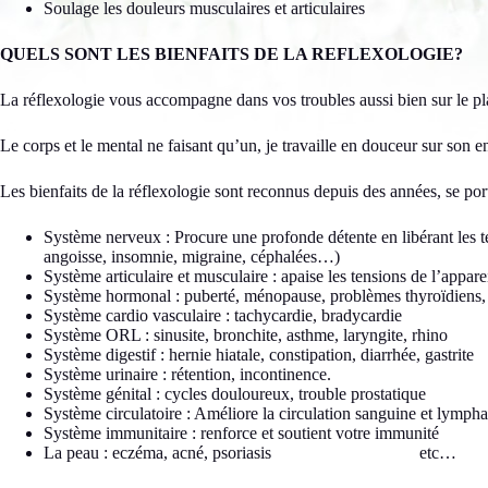
Soulage les douleurs musculaires et articulaires
QUELS SONT LES BIENFAITS DE LA REFLEXOLOGIE?
La réflexologie vous accompagne dans vos troubles aussi bien sur le p
Le corps et le mental ne faisant qu’un, je travaille en douceur sur son e
Les bienfaits de la réflexologie sont reconnus depuis des années, se por
Système nerveux : Procure une profonde détente en libérant les te
angoisse, insomnie, migraine, céphalées…)
Système articulaire et musculaire : apaise les tensions de l’appare
Système hormonal : puberté, ménopause, problèmes thyroïdiens, 
Système cardio vasculaire : tachycardie, bradycardie
Système ORL : sinusite, bronchite, asthme, laryngite, rhino
Système digestif : hernie hiatale, constipation, diarrhée, gastrite
Système urinaire : rétention, incontinence.
Système génital : cycles douloureux, trouble prostatique
Système circulatoire : Améliore la circulation sanguine et lympha
Système immunitaire : renforce et soutient votre immunité
La peau : eczéma, acné, psoriasis etc…