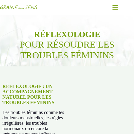
Passer
au
contenu
RÉFLEXOLOGIE
POUR RÉSOUDRE LES
TROUBLES FÉMININS
RÉFLEXOLOGIE : UN
ACCOMPAGNEMENT
NATUREL POUR LES
TROUBLES FEMININS
Les troubles féminins comme les
douleurs menstruelles, les règles
irrégulières, les troubles
hormonaux ou encore la
ménopause peuvent affecter