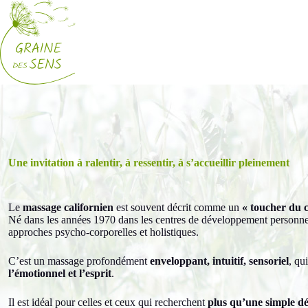
Passer
au
contenu
Une invitation à ralentir, à ressentir, à s’accueillir pleinement
Le
massage californien
est souvent décrit comme un
« toucher du 
Né dans les années 1970 dans les centres de développement personnel 
approches psycho-corporelles et holistiques.
C’est un massage profondément
enveloppant, intuitif, sensoriel
, qu
l’émotionnel et l’esprit
.
Il est idéal pour celles et ceux qui recherchent
plus qu’une simple d