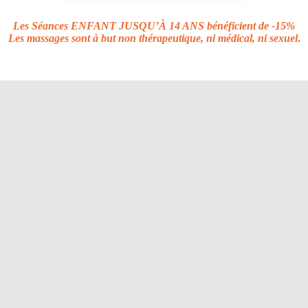
Les Séances
ENFANT JUSQU’À 14 ANS
bénéficient de -15%
Les massages sont à but non thérapeutique, ni médical, ni sexuel
.