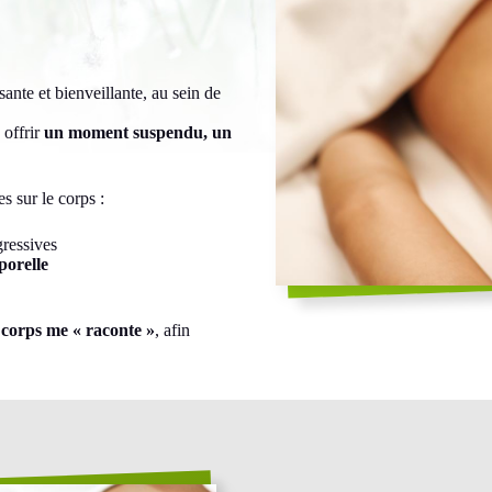
.
nte et bienveillante, au sein de
 offrir
un moment suspendu, un
 sur le corps :
gressives
porelle
e corps me « raconte »
, afin