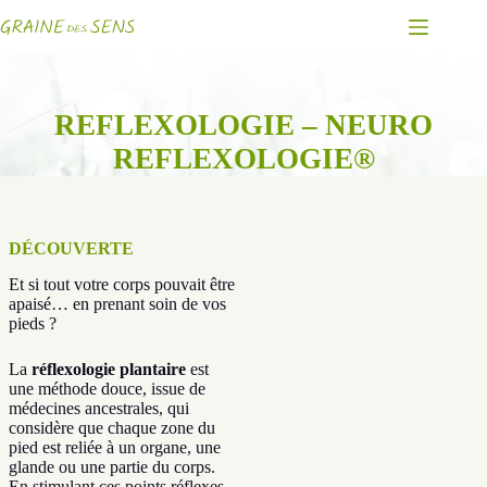
Passer
au
contenu
REFLEXOLOGIE – NEURO
REFLEXOLOGIE
®
DÉCOUVERTE
Et si tout votre corps pouvait être
apaisé… en prenant soin de vos
pieds ?
La
réflexologie plantaire
est
une méthode douce, issue de
médecines ancestrales, qui
considère que chaque zone du
pied est reliée à un organe, une
glande ou une partie du corps.
En stimulant ces points réflexes,